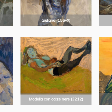
Giuliana (156-X)
Modella con calze nere (3212)