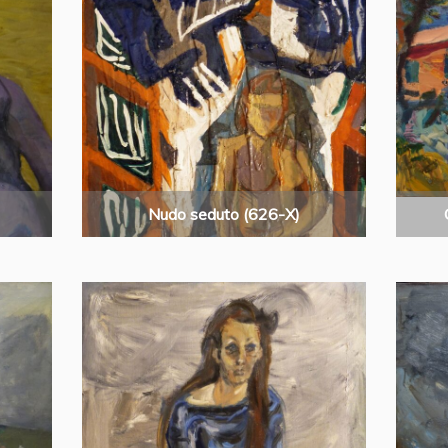
Nudo seduto (626-X)