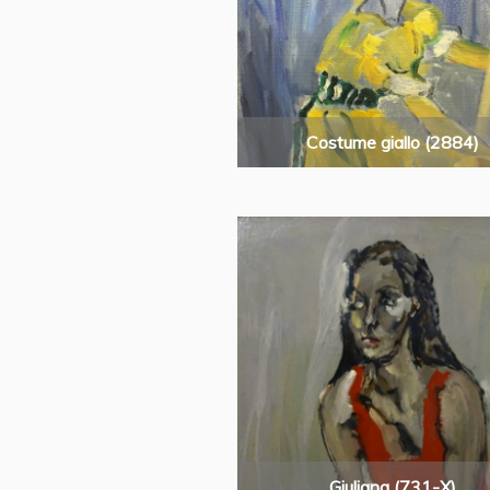
Costume giallo (2884)
Giuliana (731-X)