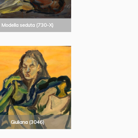
Modella seduta (730-X)
Giuliana (3046)