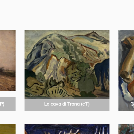
P)
La cava di Trana (cT)
G