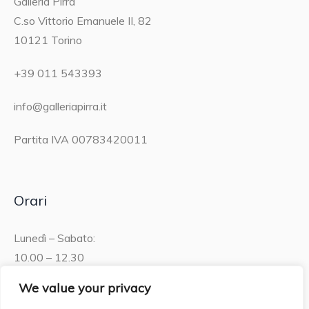
Galleria Pirra
C.so Vittorio Emanuele II, 82
10121 Torino
+39 011 543393
info@galleriapirra.it
Partita IVA 00783420011
Orari
Lunedì – Sabato:
10.00 – 12.30
15.30 – 19.00
We value your privacy