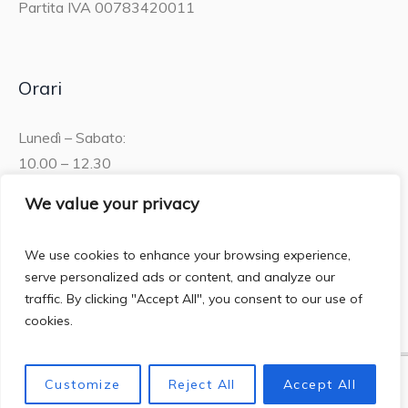
Partita IVA 00783420011
Orari
Lunedì – Sabato:
10.00 – 12.30
15.30 – 19.00
We value your privacy
Domenica:
We use cookies to enhance your browsing experience,
10.00 – 12:30
serve personalized ads or content, and analyze our
traffic. By clicking "Accept All", you consent to our use of
cookies.
Customize
Reject All
Accept All
Privacy Policy
/