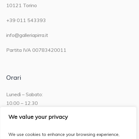
10121 Torino
+39 011 543393
info@galleriapirra.it
Partita IVA 00783420011
Orari
Lunedì – Sabato:
10.00 – 12.30
15.30 – 19.00
We value your privacy
Domenica:
We use cookies to enhance your browsing experience,
10.00 – 12:30