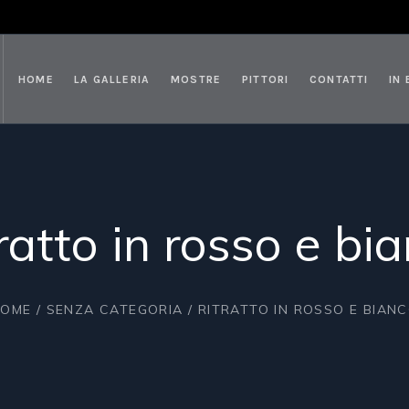
HOME
LA GALLERIA
MOSTRE
PITTORI
CONTATTI
IN
ratto in rosso e bi
HOME
/
SENZA CATEGORIA
/ RITRATTO IN ROSSO E BIAN