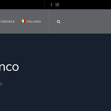
 EVIDENZA
ITALIANO
anco
CO