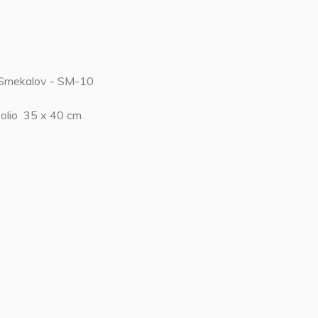
Smekalov - SM-10
olio 35 x 40 cm