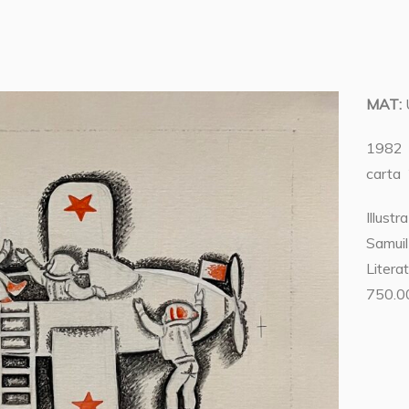
MAT:
1982 g
carta
Illustr
Samuil
Litera
750.00