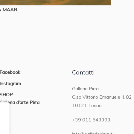
A MAAR
Contatti
Facebook
Instagram
Galleria Pirra
SHOP
C.so Vittorio Emanuele II, 82
Galleria d’arte Pirra
10121 Torino
ON
+39 011 543393
info@galleriapirra.it