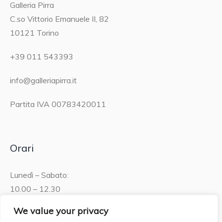
Galleria Pirra
C.so Vittorio Emanuele II, 82
10121 Torino
+39 011 543393
info@galleriapirra.it
Partita IVA 00783420011
Orari
Lunedì – Sabato:
10.00 – 12.30
15.30 – 19.00
We value your privacy