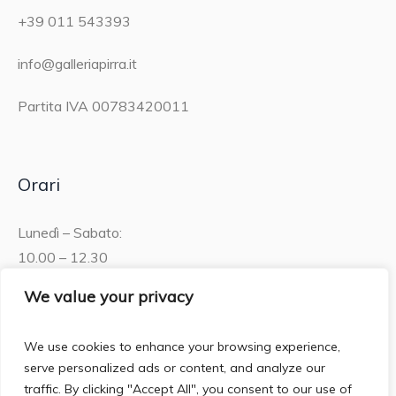
+39 011 543393
info@galleriapirra.it
Partita IVA 00783420011
Orari
Lunedì – Sabato:
10.00 – 12.30
15.30 – 19.00
We value your privacy
Domenica:
We use cookies to enhance your browsing experience,
10.00 – 12:30
serve personalized ads or content, and analyze our
traffic. By clicking "Accept All", you consent to our use of