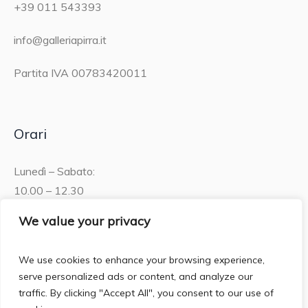
+39 011 543393
info@galleriapirra.it
Partita IVA 00783420011
Orari
Lunedì – Sabato:
10.00 – 12.30
15.30 – 19.00
We value your privacy
Domenica:
We use cookies to enhance your browsing experience,
10.00 – 12:30
serve personalized ads or content, and analyze our
traffic. By clicking "Accept All", you consent to our use of