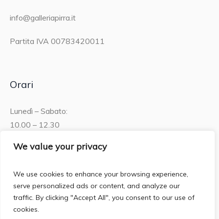
info@galleriapirra.it
Partita IVA 00783420011
Orari
Lunedì – Sabato:
10.00 – 12.30
15.30 – 19.00
We value your privacy
Domenica:
We use cookies to enhance your browsing experience,
10.00 – 12:30
serve personalized ads or content, and analyze our
traffic. By clicking "Accept All", you consent to our use of
cookies.