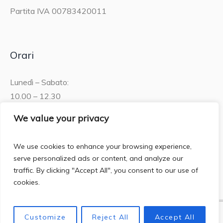
Partita IVA 00783420011
Orari
Lunedì – Sabato:
10.00 – 12.30
15.30 – 19.00
We value your privacy
Domenica:
We use cookies to enhance your browsing experience,
10.00 – 12:30
serve personalized ads or content, and analyze our
traffic. By clicking "Accept All", you consent to our use of
cookies.
Customize
Reject All
Accept All
Privacy Policy
/