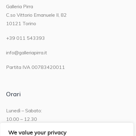
Galleria Pirra
C.so Vittorio Emanuele II, 82
10121 Torino
+39 011 543393
info@galleriapirra.it
Partita IVA 00783420011
Orari
Lunedì – Sabato:
10.00 – 12.30
15.30 – 19.00
We value your privacy