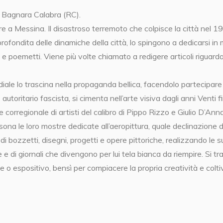
 Bagnara Calabra (RC).
e a Messina. Il disastroso terremoto che colpisce la città nel 1
ofondita delle dinamiche della città, lo spingono a dedicarsi in
e e poemetti. Viene più volte chiamato a redigere articoli riguarda
iale lo trascina nella propaganda bellica, facendolo partecipar
autoritario fascista, si cimenta nell’arte visiva dagli anni Venti 
rregionale di artisti del calibro di Pippo Rizzo e Giulio D’An
ersona le loro mostre dedicate all’aeropittura, quale declinazione del
i bozzetti, disegni, progetti e opere pittoriche, realizzando le s
te e di giornali che divengono per lui tela bianca da riempire. Si tr
o espositivo, bensì per compiacere la propria creatività e coltiva