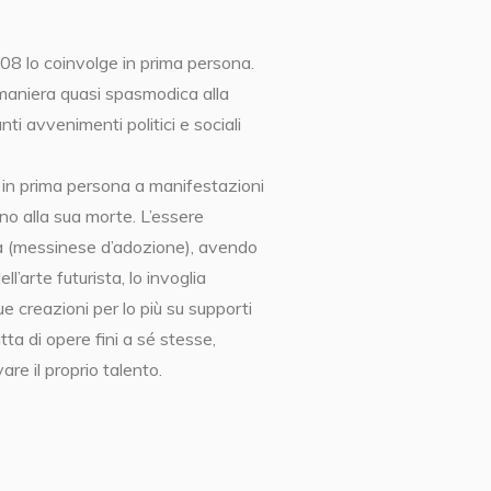
908 lo coinvolge in prima persona.
 maniera quasi spasmodica alla
nti avvenimenti politici e sociali
e in prima persona a manifestazioni
fino alla sua morte. L’essere
na (messinese d’adozione), avendo
l’arte futurista, lo invoglia
ue creazioni per lo più su supporti
atta di opere fini a sé stesse,
re il proprio talento.