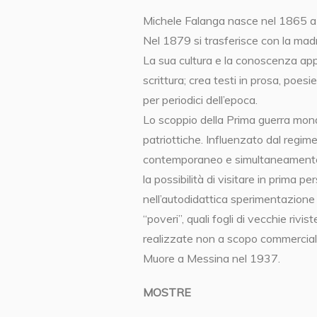
Michele Falanga nasce nel 1865 a
Nel 1879 si trasferisce con la madr
La sua cultura e la conoscenza appr
scrittura; crea testi in prosa, poesi
per periodici dell’epoca.
Lo scoppio della Prima guerra mond
patriottiche. Influenzato dal regime 
contemporaneo e simultaneamente co
la possibilità di visitare in prima p
nell’autodidattica sperimentazione d
“poveri”, quali fogli di vecchie rivis
realizzate non a scopo commerciale 
Muore a Messina nel 1937.
MOSTRE