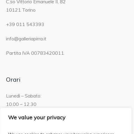
C.so Vittorio Emanuele II, 82
10121 Torino
+39 011 543393
info@galleriapirra.it
Partita IVA 00783420011
Orari
Lunedì – Sabato:
10.00 – 12.30
15.30 – 19.00
We value your privacy
Domenica: