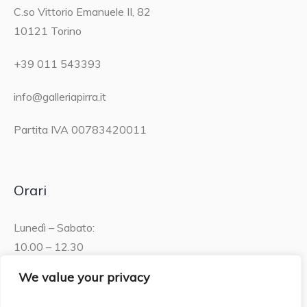
C.so Vittorio Emanuele II, 82
10121 Torino
+39 011 543393
info@galleriapirra.it
Partita IVA 00783420011
Orari
Lunedì – Sabato:
10.00 – 12.30
15.30 – 19.00
We value your privacy
Domenica: