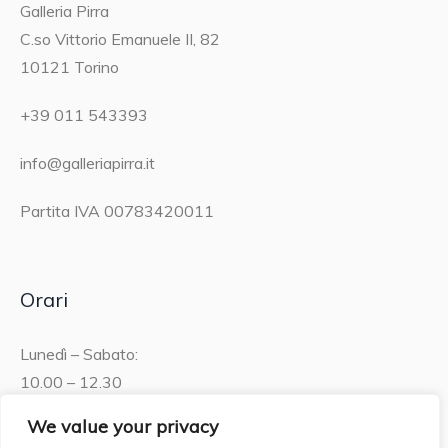
Galleria Pirra
C.so Vittorio Emanuele II, 82
10121 Torino
+39 011 543393
info@galleriapirra.it
Partita IVA 00783420011
Orari
Lunedì – Sabato:
10.00 – 12.30
15.30 – 19.00
We value your privacy